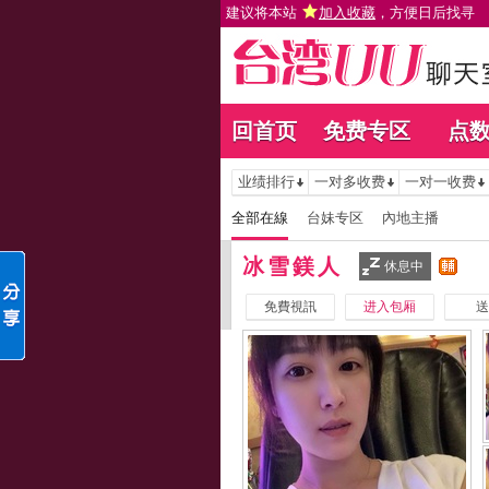
建议将本站
加入收藏
，方便日后找寻
回首页
免费专区
点
业绩排行
一对多收费
一对一收费
全部在線
台妹专区
內地主播
冰雪鎂人
休息中
免費視訊
进入包厢
送