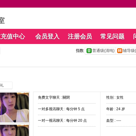
数充值中心
会员登入
注册会员
常见问题
指数
普通级(清纯)
辅导级(
礼
免费文字聊天 :
關閉
性别 : 女性
一对多视讯聊天 :
每分钟 5 点
年龄 : 24 岁
一对一视讯聊天 :
每分钟 20 点
血型 : ----