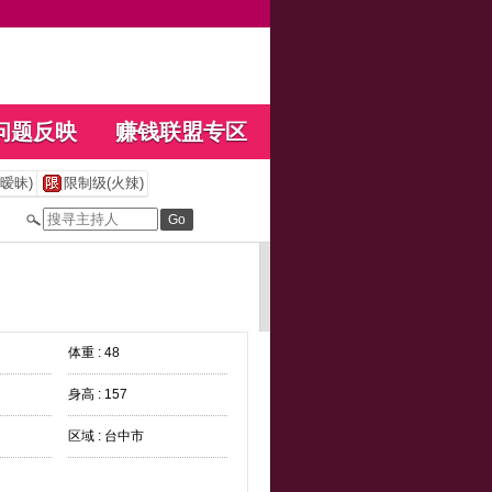
问题反映
赚钱联盟专区
暧昧)
限制级(火辣)
体重 : 48
身高 : 157
区域 : 台中市