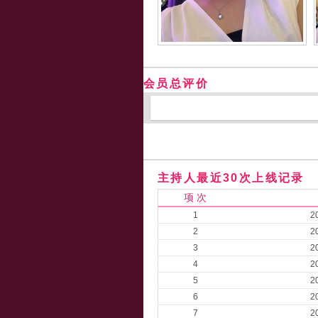
会员总评价
主持人最近30次上线记录
项 次
1
2
2
2
3
2
4
2
5
2
6
2
7
2