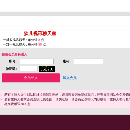
您即将进入 [
狄儿视讯聊天室
]
一对多视讯聊天 : 每分钟
8
点
一对一视讯聊天 : 每分钟
50
点
使用会员身份进入
帐号 :
密码 :
验证码 :
加入会员
若有主持人提供别站网址拉您到别网站，请将聊天记录提供我们，经查属实网站会免费赠送
若有主持人要求会员直接汇钱给她，请勿汇钱，请会员记录聊天内容或留下主持人银行帐
将免费赠送2000点。