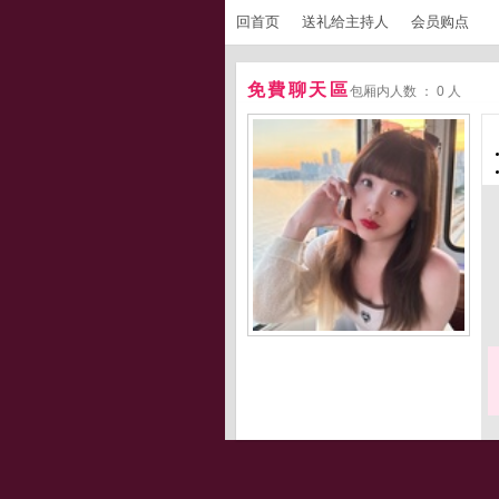
回首页
送礼给主持人
会员购点
免費聊天區
包厢内人数 ： 0 人